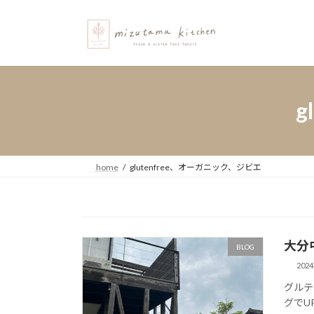
コ
ナ
ン
ビ
テ
ゲ
ン
ー
ツ
シ
へ
ョ
g
ス
ン
キ
に
ッ
移
プ
動
home
glutenfree、オーガニック、ジビエ
大分
BLOG
202
グルテ
グでU