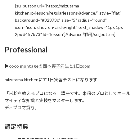
[su_button url="https://mizutama-
kitchen.jp/lesson/regularlessons/advance/" style="flat"
background="#32373c" size="5" radius="round"
icon="icon: chevron-circle-right" text_shadow="1px 1px
2px #457b73" id="lesson"]Advance詳細[/su_button]
Professional
▶︎
coco montage
の
西本容子先生と1日zoom
mizutama kitchenにて1日実習テストになります
「米粉を教えるプロになる」講座です。米粉のプロとしてオール
マイティな知識と実技をマスターします。
ディプロマ貸与。
認定特典