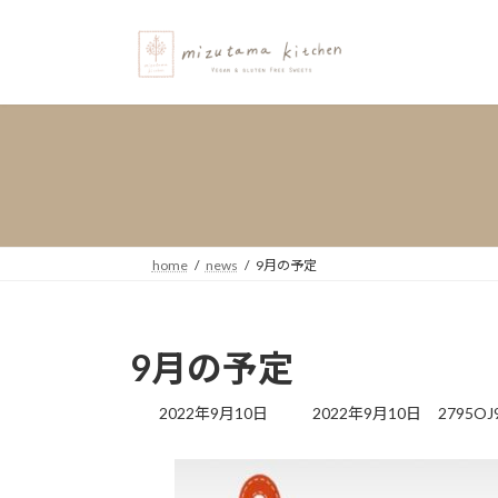
コ
ナ
ン
ビ
テ
ゲ
ン
ー
ツ
シ
へ
ョ
ス
ン
キ
に
ッ
移
プ
動
home
news
9月の予定
9月の予定
最
2022年9月10日
2022年9月10日
2795OJ
終
更
新