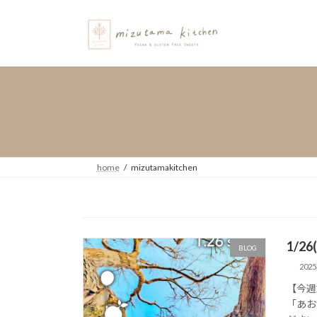
コ
ナ
ン
ビ
テ
ゲ
ン
ー
ツ
シ
へ
ョ
ス
ン
キ
に
ッ
移
プ
動
home
mizutamakitchen
1/
BLOG
202
【今週
「あお