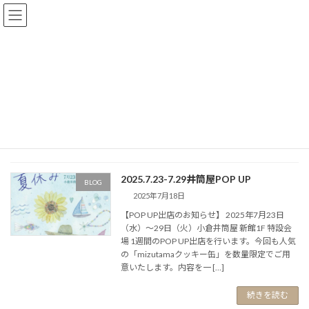
コ
ナ
ン
ビ
テ
ゲ
ン
ー
ツ
シ
へ
ョ
北九州
ス
ン
キ
に
ッ
移
プ
動
home
北九州
2025.7.23-7.29井筒屋POP UP
BLOG
2025年7月18日
【POP UP出店のお知らせ】 2025年7月23日
（水）〜29日（火）小倉井筒屋 新館1F 特設会
場 1週間のPOP UP出店を行います。今回も人気
の「mizutamaクッキー缶」を数量限定でご用
意いたします。内容を一 […]
続きを読む