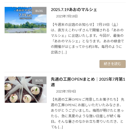
2025.7.19あおのマルシェ
BLOG
2025年7月18日
【今週末の出店のお知らせ】 7月19日（土）
は、直方えこわいずさんで開催される「あおの
マルシェ」に出店いたします。今回が、最後の
「あおのマルシェ」となります。 あおの緑舎で
の開催がはじまってから約3年。毎月のように
出店さ […]
続きを読む
先週の工房OPENまとめ｜2025年7月第1
BLOG
週
2025年7月9日
【先週の工房OPEN ご用意したお菓子たち】 先
週の工房OPENにお越しいただいたみなさま、
ありがとうございました。梅雨が明けたと思っ
たら、急に真夏のような強い日差しが続く毎
日。そんな暑さのなかお立ち寄りいただき、と
ても […]