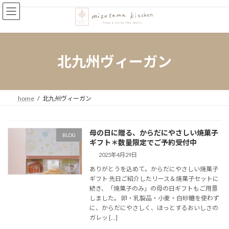
コ
ナ
ン
ビ
テ
ゲ
ン
ー
ツ
シ
へ
ョ
北九州ヴィーガン
ス
ン
キ
に
ッ
移
プ
動
home
北九州ヴィーガン
母の日に贈る、からだにやさしい焼菓子
BLOG
ギフト＊数量限定でご予約受付中
2025年4月29日
ありがとうを込めて。からだにやさしい焼菓子
ギフト 先日ご紹介したリース＆焼菓子セットに
続き、「焼菓子のみ」の母の日ギフトもご用意
しました。 卵・乳製品・小麦・白砂糖を使わず
に、からだにやさしく、ほっとするおいしさの
ガレッ […]