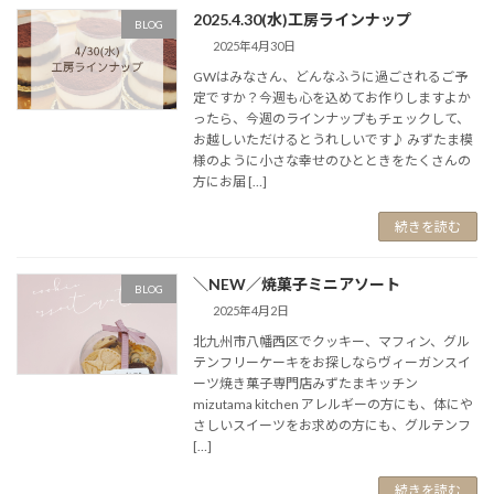
2025.4.30(水)工房ラインナップ
BLOG
2025年4月30日
GWはみなさん、どんなふうに過ごされるご予
定ですか？今週も心を込めてお作りしますよか
ったら、今週のラインナップもチェックして、
お越しいただけるとうれしいです♪ みずたま模
様のように小さな幸せのひとときをたくさんの
方にお届 […]
続きを読む
＼NEW／焼菓子ミニアソート
BLOG
2025年4月2日
北九州市八幡西区でクッキー、マフィン、グル
テンフリーケーキをお探しならヴィーガンスイ
ーツ焼き菓子専門店みずたまキッチン
mizutama kitchen アレルギーの方にも、体にや
さしいスイーツをお求めの方にも、グルテンフ
[…]
続きを読む