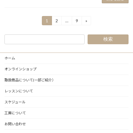
投
1
2
…
9
»
固
固
固
定
定
定
稿
ペ
ペ
ペ
ー
ー
ー
の
検索
ジ
ジ
ジ
ペ
ホーム
ー
ジ
オンラインショップ
送
取扱商品について(一部ご紹介）
り
レッスンについて
スケジュール
工房について
お問い合わせ