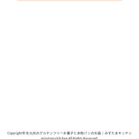
Copyright © 北九州のグルテンフリーお菓子と米粉パンのお店｜みずたまキッチン
mizutama kitchen All Rights Reserved.