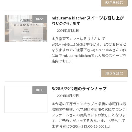
続きを読む
mizutama kitchenスイーツお召し上が
BLOG
りいただけます
2024年5月31日
＊八幡東区カフェゆるりさん にて
6/3(月)-6/8(土) (6/3は午後から、6/5はお休みと
なりますのでご注意下さい) Graceslab さんの作
品展中 mizutama kitchenでも人気のスイーツを
店内でお […]
続きを読む
5/28.5/29今週のラインナップ
BLOG
2024年5月27日
＊今週の工房ラインナップ＊ 最後の水曜日は栽
培期間中農薬、化学肥料不使用の宮脇マウンテ
ンファームさんの野菜セットお渡し日となりま
す。ご予約くださってるみなさま、お待ちして
ます 今週は5/28(火)13:00-18:005 […]