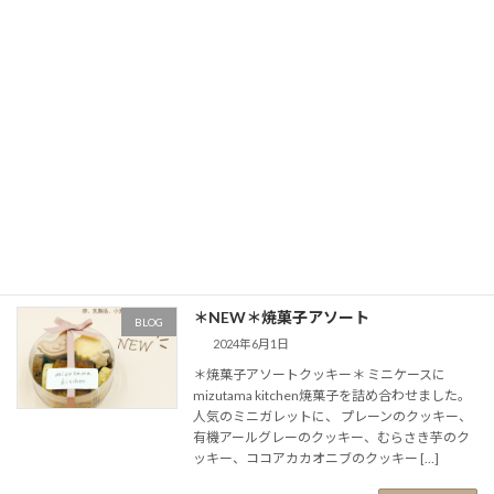
続きを読む
POP UPのお知らせ
BLOG
2024年6月1日
小倉井筒屋さん 新館1F特設会場にて
6/5(水)-6/11(火) 10:00-19:00 POP UPさせてい
ただきます (期間中+12日は出展片付けのため 工
房はお休みいただきます) 店頭には 6/5(水)10:00
[…]
続きを読む
＊NEW＊焼菓子アソート
BLOG
2024年6月1日
＊焼菓子アソートクッキー＊ ミニケースに
mizutama kitchen焼菓子を詰め合わせました。
人気のミニガレットに、 プレーンのクッキー、
有機アールグレーのクッキー、むらさき芋のク
ッキー、ココアカカオニブのクッキー […]