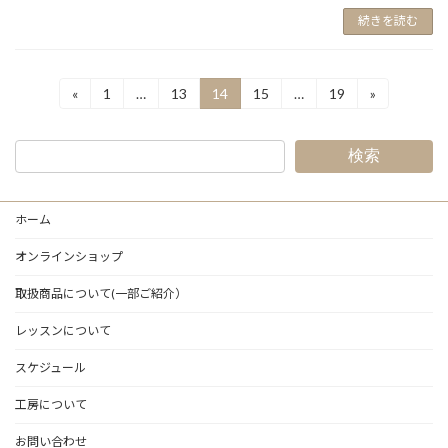
続きを読む
投
«
1
…
13
14
15
…
19
»
固
固
固
固
固
定
定
定
定
定
稿
ペ
ペ
ペ
ペ
ペ
ー
ー
ー
ー
ー
の
検索
ジ
ジ
ジ
ジ
ジ
ペ
ホーム
ー
ジ
オンラインショップ
送
取扱商品について(一部ご紹介）
り
レッスンについて
スケジュール
工房について
お問い合わせ