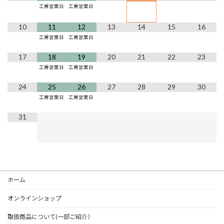
工房営業日
工房営業日
10
11
12
13
14
15
16
工房営業日
工房営業日
17
18
19
20
21
22
23
工房営業日
工房営業日
24
25
26
27
28
29
30
工房営業日
工房営業日
31
ホーム
オンラインショップ
取扱商品について(一部ご紹介）