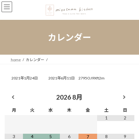
コ
ナ
ン
ビ
テ
ゲ
ン
ー
ツ
シ
へ
ョ
カレンダー
ス
ン
キ
に
ッ
移
プ
動
home
カレンダー
最
2021年1月24日
2021年6月11日
2795OJ9Xft2m
終
更
新
2026
8月
日
時
月
火
水
木
金
土
日
:
1
2
3
4
5
6
8
9
7