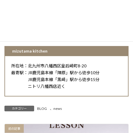
2月14日（土）福岡市オーガニックスーパーマキイ出張販売
2月19日（木）サンリブシティ小倉「おいしいDAYS」
2月22日（日）サンリブくりえいと宗像「おいしいDAYS」
mizutama kitchen
所在地：北九州市八幡西区皇后崎町8-20
最寄駅：JR鹿児島本線「陣原」駅から徒歩10分
JR鹿児島本線「黒崎」駅から徒歩15分
ニトリ八幡西店近く
BLOG
、
news
カテゴリー
前の記事