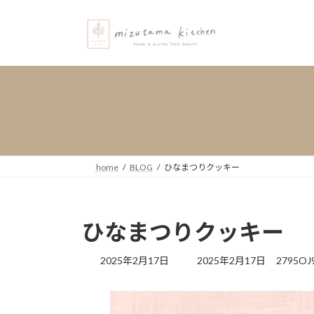
コ
ナ
ン
ビ
テ
ゲ
ン
ー
ツ
シ
へ
ョ
ス
ン
キ
に
ッ
移
プ
動
home
BLOG
ひなまつりクッキー
ひなまつりクッキー
最
2025年2月17日
2025年2月17日
2795OJ
終
更
新