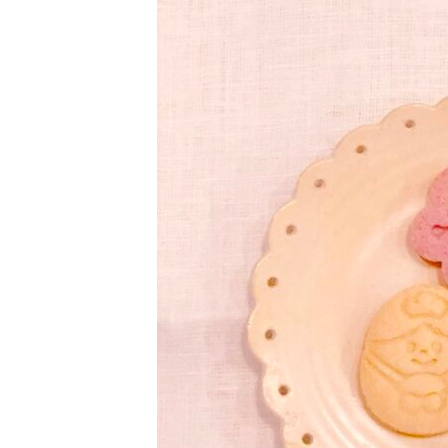
日
時
: