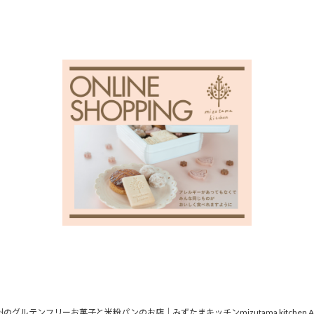
北九州のグルテンフリーお菓子と米粉パンのお店｜みずたまキッチンmizutama kitchen All Rig