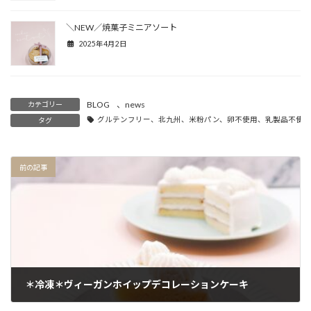
＼NEW／焼菓子ミニアソート
2025年4月2日
BLOG
、
news
カテゴリー
グルテンフリー、北九州、米粉パン、卵不使用、乳製品不使用、小麦不
タグ
前の記事
＊冷凍＊ヴィーガンホイップデコレーションケーキ